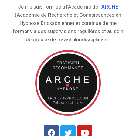
Je me suis formée à l’Académie de l’
ARCHE
(
A
cadémie de
R
echerche et
C
onnaissances en
H
ypnose
E
ricksonienne) et continue de me
former via des supervisions régulières et au sein
de groupe de travail pluridisciplinaire.